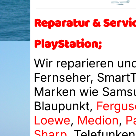
Reparatur & Servi
PlayStation;
Wir reparieren un
Fernseher, SmartTV
Marken wie Sams
Blaupunkt,
Fergus
Loewe
,
Medion
,
P
Sharp
, Telefunke