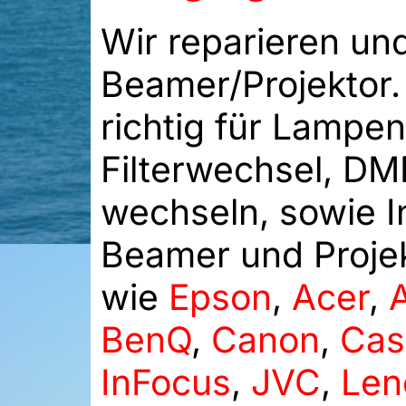
Wir reparieren un
Beamer/Projektor. 
richtig für Lampen
Filterwechsel, DM
wechseln, sowie I
Beamer und Projek
wie
Epson
,
Acer
,
BenQ
,
Canon
,
Cas
InFocus
,
JVC
,
Len