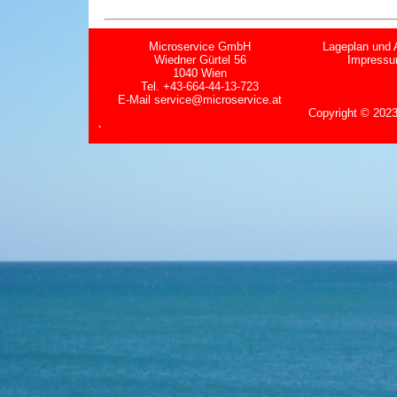
Microservice GmbH
Lageplan und 
Wiedner Gürtel 56
Impress
1040 Wien
Tel. +43-664-44-13-723
E-Mail
service@microservice.at
Copyright
©
2023
`