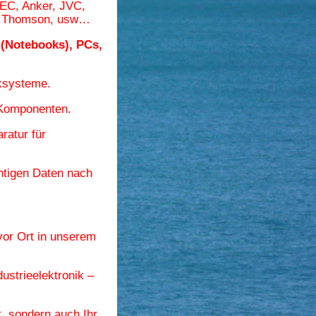
NEC, Anker, JVC,
n, Thomson, usw…
(Notebooks), PCs,
ksysteme.
-Komponenten.
ratur für
htigen Daten
nach
 vor Ort in unserem
ustrieelektronik –
, sondern auch Ihr