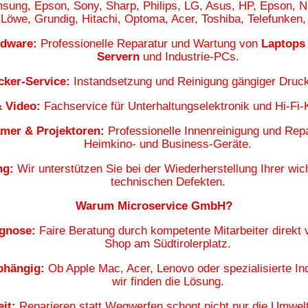
sung
, Epson, Sony, Sharp, Philips,
LG
, Asus, HP, Epson, 
 Löwe, Grundig, Hitachi, Optoma, Acer, Toshiba, Telefunke
rdware:
Professionelle Reparatur und Wartung von
Laptops 
Servern
und Industrie-PCs.
cker-Service:
Instandsetzung und Reinigung gängiger Druc
 Video:
Fachservice für Unterhaltungselektronik und Hi-Fi
mer & Projektoren:
Professionelle Innenreinigung und Repa
Heimkino- und Business-Geräte
.
ng:
Wir unterstützen Sie bei der
Wiederherstellung Ihrer wic
technischen Defekten.
Warum Microservice GmbH?
agnose:
Faire Beratung durch kompetente Mitarbeiter direkt
Shop am Südtirolerplatz
.
hängig:
Ob Apple Mac, Acer, Lenovo oder spezialisierte Ind
wir finden die Lösung.
it:
Reparieren statt Wegwerfen schont nicht nur die Umwelt