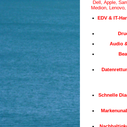
Dell, Apple,
Sam
Medion, Lenovo,
EDV & IT-Ha
Dru
Audio &
Bea
Datenrettu
Schnelle Di
Markenunab
Nachhaltigke