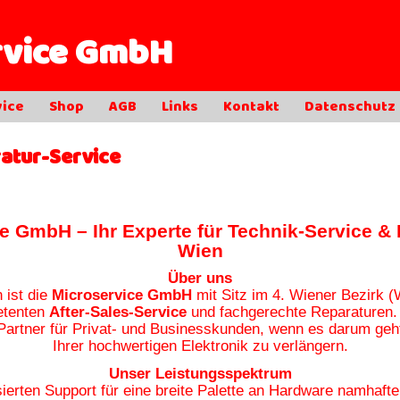
rvice GmbH
vice
Shop
AGB
Links
Kontakt
Datenschutz
atur-Service
e GmbH – Ihr Experte für Technik-Service & 
Wien
Über uns
 ist die
Microservice GmbH
mit Sitz im
4. Wiener Bezirk (
etenten
After-Sales-Service
und fachgerechte Reparaturen.
 Partner für Privat- und Businesskunden, wenn es darum geh
Ihrer hochwertigen Elektronik zu verlängern.
Unser Leistungsspektrum
sierten Support für eine breite Palette an Hardware namhaft