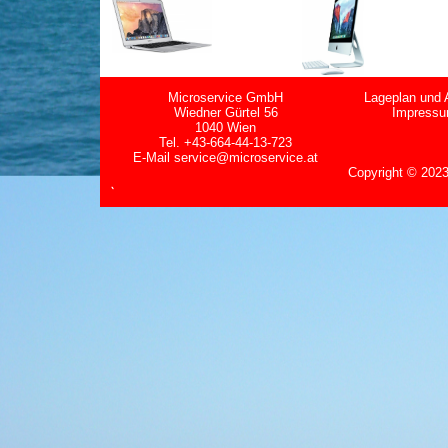
Microservice GmbH
Lageplan und 
Wiedner Gürtel 56
Impress
1040 Wien
Tel. +43-664-44-13-723
E-Mail
service@microservice.at
Copyright
©
2023
`