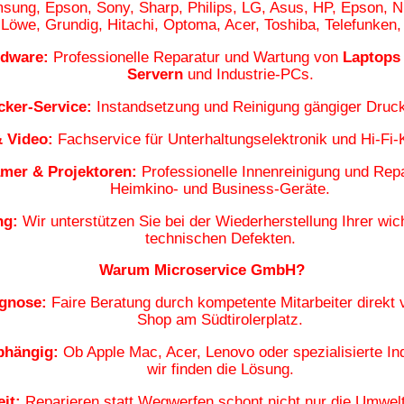
sung
, Epson, Sony, Sharp, Philips,
LG
, Asus, HP, Epson, 
 Löwe, Grundig, Hitachi, Optoma, Acer, Toshiba, Telefunke
rdware:
Professionelle Reparatur und Wartung von
Laptops 
Servern
und Industrie-PCs.
cker-Service:
Instandsetzung und Reinigung gängiger Druc
 Video:
Fachservice für Unterhaltungselektronik und Hi-Fi
mer & Projektoren:
Professionelle Innenreinigung und Repa
Heimkino- und Business-Geräte
.
ng:
Wir unterstützen Sie bei der
Wiederherstellung Ihrer wic
technischen Defekten.
Warum Microservice GmbH?
agnose:
Faire Beratung durch kompetente Mitarbeiter direkt
Shop am Südtirolerplatz
.
hängig:
Ob Apple Mac, Acer, Lenovo oder spezialisierte Ind
wir finden die Lösung.
it:
Reparieren statt Wegwerfen schont nicht nur die Umwelt