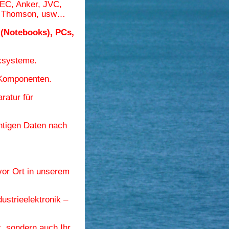
NEC, Anker, JVC,
n, Thomson, usw…
(Notebooks), PCs,
ksysteme.
-Komponenten.
ratur für
htigen Daten
nach
 vor Ort in unserem
ustrieelektronik –
, sondern auch Ihr