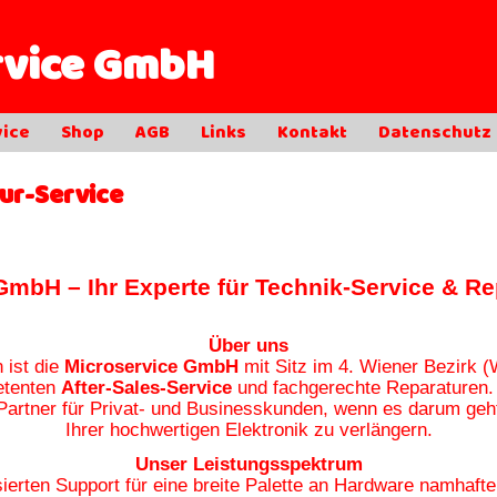
rvice GmbH
vice
Shop
AGB
Links
Kontakt
Datenschutz
ur-Service
GmbH – Ihr Experte für Technik-Service & Re
Über uns
 ist die
Microservice GmbH
mit Sitz im
4. Wiener Bezirk (
etenten
After-Sales-Service
und fachgerechte Reparaturen.
 Partner für Privat- und Businesskunden, wenn es darum geh
Ihrer hochwertigen Elektronik zu verlängern.
Unser Leistungsspektrum
sierten Support für eine breite Palette an Hardware namhaft