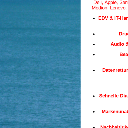
Dell, Apple,
Sam
Medion, Lenovo,
EDV & IT-Ha
Dru
Audio &
Bea
Datenrettu
Schnelle Di
Markenunab
Nachhaltigke