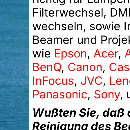
Filterwechsel, DM
wechseln, sowie I
Beamer und Projek
wie
Epson
,
Acer
,
BenQ
,
Canon
,
Cas
InFocus
,
JVC
,
Len
Panasonic
,
Sony
,
Wußten Sie, daß 
Reinigung des Be