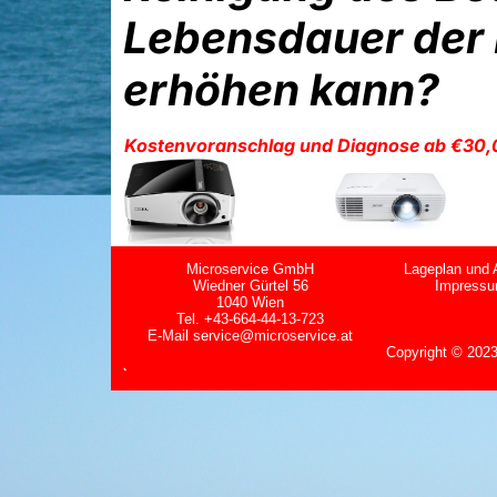
Lebensdauer der
erhöhen kann?
Kostenvoranschlag und Diagnose ab €30,
Microservice GmbH
Lageplan und 
Wiedner Gürtel 56
Impress
1040 Wien
Tel. +43-664-44-13-723
E-Mail
service@microservice.at
Copyright
©
2023
`