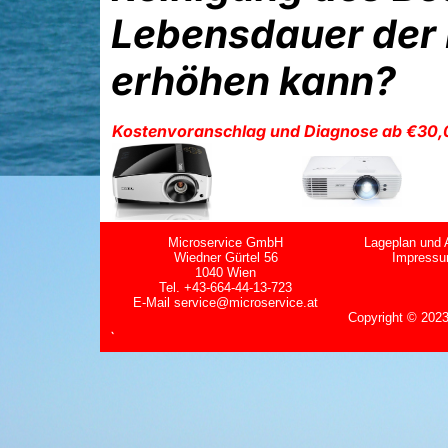
Lebensdauer der
erhöhen kann?
Kostenvoranschlag und Diagnose ab €30,
Microservice GmbH
Lageplan und 
Wiedner Gürtel 56
Impress
1040 Wien
Tel. +43-664-44-13-723
E-Mail
service@microservice.at
Copyright
©
2023
`