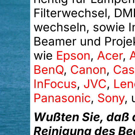
Filterwechsel, DM
wechseln, sowie I
Beamer und Projek
wie
Epson
,
Acer
,
BenQ
,
Canon
,
Cas
InFocus
,
JVC
,
Len
Panasonic
,
Sony
,
Wußten Sie, daß 
Reinigung des Be