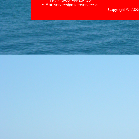
Tel. +43-664-44-13-723
E-Mail
service@microservice.at
Copyright
©
2023
`