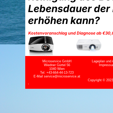
Lebensdauer der
erhöhen kann?
Kostenvoranschlag und Diagnose ab €30,
Microservice GmbH
Lageplan und 
Wiedner Gürtel 56
Impress
1040 Wien
Tel. +43-664-44-13-723
E-Mail
service@microservice.at
Copyright
©
2023
`