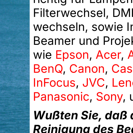
Filterwechsel, DM
wechseln, sowie I
Beamer und Projek
wie
Epson
,
Acer
,
BenQ
,
Canon
,
Cas
InFocus
,
JVC
,
Len
Panasonic
,
Sony
,
Wußten Sie, daß 
Reinigung des Be