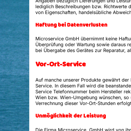
Angaben bezüglich Lieferungen und Leistung
lediglich Beschreibungen bzw. Richtwerte 
von Eigenschaften, handelsübliche Abweic
Haftung bei Datenverlusten
Microservice GmbH übernimmt keine Haftun
Überprüfung oder Wartung sowie daraus res
bei Übergabe des Gerätes zur Reparatur, al
Vor-Ort-Service
Auf manche unserer Produkte gewährt der H
Service. In diesem Fall wird die beanstande
Service Telefonnummer beim Hersteller rekl
Wien bzw. Wien-Umgebung wünschen, so setz
Verrechnung dieser Vor-Ort-Stunden erfolg
Unmöglichkeit der Leistung
Die Firma Microservice, GmbH wird von ihre