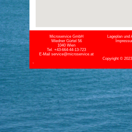
Microservice GmbH
Lageplan und 
Wiedner Gürtel 56
Impress
1040 Wien
Tel. +43-664-44-13-723
E-Mail
service@microservice.at
Copyright
©
2023
`