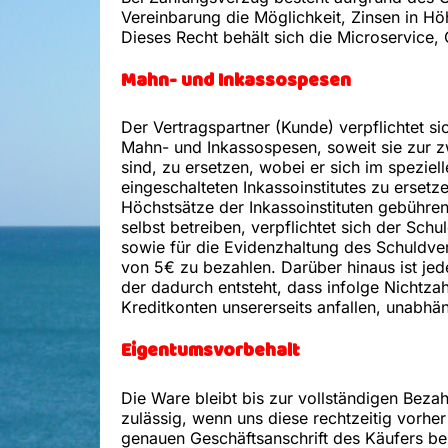
Vereinbarung die Möglichkeit, Zinsen in H
Dieses Recht behält sich die Microservice
Mahn- und Inkassospesen
Der Vertragspartner (Kunde) verpflichtet si
Mahn- und Inkassospesen, soweit sie zur
sind, zu ersetzen, wobei er sich im speziel
eingeschalteten Inkassoinstitutes zu erset
Höchstsätze der Inkassoinstituten gebühr
selbst betreiben, verpflichtet sich der Sc
sowie für die Evidenzhaltung des Schuldve
von 5€ zu bezahlen. Darüber hinaus ist je
der dadurch entsteht, dass infolge Nichtza
Kreditkonten unsererseits anfallen, unabh
Eigentumsvorbehalt
Die Ware bleibt bis zur vollständigen Beza
zulässig, wenn uns diese rechtzeitig vorh
genauen Geschäftsanschrift des Käufers b